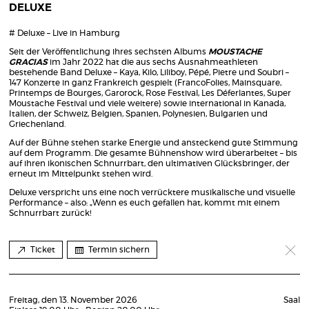
DELUXE
# Deluxe – Live in Hamburg
Seit der Veröffentlichung ihres sechsten Albums
MOUSTACHE
GRACIAS
im Jahr 2022 hat die aus sechs Ausnahmeathleten
bestehende Band Deluxe – Kaya, Kilo, Liliboy, Pépé, Pietre und Soubri –
147 Konzerte in ganz Frankreich gespielt (FrancoFolies, Mainsquare,
Printemps de Bourges, Garorock, Rose Festival, Les Déferlantes, Super
Moustache Festival und viele weitere) sowie international in Kanada,
Italien, der Schweiz, Belgien, Spanien, Polynesien, Bulgarien und
Griechenland.
Auf der Bühne stehen starke Energie und ansteckend gute Stimmung
auf dem Programm. Die gesamte Bühnenshow wird überarbeitet – bis
auf ihren ikonischen Schnurrbart, den ultimativen Glücksbringer, der
erneut im Mittelpunkt stehen wird.
Deluxe verspricht uns eine noch verrücktere musikalische und visuelle
Performance – also: „Wenn es euch gefallen hat, kommt mit einem
Schnurrbart zurück!
Ticket
Termin sichern
Freitag, den 13. November 2026
Saal