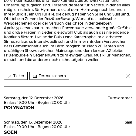
bollernden Basslines und Texte kultiviert, die Schwitzkasten und
Umarmung zugleich sind. Frittenbude steht für Nächte, in denen alles
möglich scheint, für Hymnen, die auf dem Heimweg noch brennen.
Ihre Musik ist ein Ort für alle, die genug haben von Stille und Stillstand.
Ob Liebe in Zeiten der Reizüberflutung, Wut auf das politische
Weltgeschehen oder der Versuch, das Chaos in der gelebten
Apokalypse tanzbar zu machen, Frittenbude verwandelt große Gefühle
und große Fragen in Lieder, die sowohl Club als auch das nie endende
Kopfkino füttern. Live ist die Bubu eine Katastrophe im allerbesten
Sinne, zu laut, so intensiv, politisch und immer mit dem Versprechen,
dass Gemeinschaft auch im Lärm möglich ist. Nach 20 Jahren und
unzähligen Shows zwischen Mainstage und dem letzten AZ bleibt
Frittenbude ein Gegenentwurf zum ewigen Grau. Musik für Menschen,
die sich und die anderen noch nicht aufgeben wollen.
Ticket
Termin sichern
Samstag, den 12. Dezember 2026
Turmzimmer
Einlass 19:00 Uhr - Beginn 20:00 Uhr
POLYNATION
Sonntag, den 13. Dezember 2026
Saal
Einlass 19:00 Uhr - Beginn 20:00 Uhr
SOEN