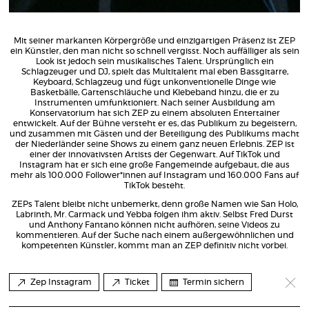
Mit seiner markanten Körpergröße und einzigartigen Präsenz ist ZEP
ein Künstler, den man nicht so schnell vergisst. Noch auffälliger als sein
Look ist jedoch sein musikalisches Talent. Ursprünglich ein
Schlagzeuger und DJ, spielt das Multitalent mal eben Bassgitarre,
Keyboard, Schlagzeug und fügt unkonventionelle Dinge wie
Basketbälle, Gartenschläuche und Klebeband hinzu, die er zu
Instrumenten umfunktioniert. Nach seiner Ausbildung am
Konservatorium hat sich ZEP zu einem absoluten Entertainer
entwickelt. Auf der Bühne versteht er es, das Publikum zu begeistern,
und zusammen mit Gästen und der Beteiligung des Publikums macht
der Niederländer seine Shows zu einem ganz neuen Erlebnis. ZEP ist
einer der innovativsten Artists der Gegenwart. Auf TikTok und
Instagram hat er sich eine große Fangemeinde aufgebaut, die aus
mehr als 100.000 Follower*innen auf Instagram und 160.000 Fans auf
TikTok besteht.
ZEPs Talent bleibt nicht unbemerkt, denn große Namen wie San Holo,
Labrinth, Mr. Carmack und Yebba folgen ihm aktiv. Selbst Fred Durst
und Anthony Fantano können nicht aufhören, seine Videos zu
kommentieren. Auf der Suche nach einem außergewöhnlichen und
kompetenten Künstler, kommt man an ZEP definitiv nicht vorbei.
Zep Instagram
Ticket
Termin sichern