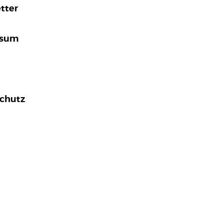
tter
ssum
chutz