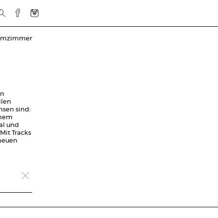
rmzimmer
en
ilen
hsen sind:
inem
val und
Mit Tracks
 neuen