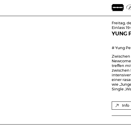
Freitag, d
Einlass 19
YUNG 
# Yung Pe
Zwischen 
Newcomern
treffen mi
zwischen 
intensiven
einer ras
wie „Junge
Single „Wa
Info