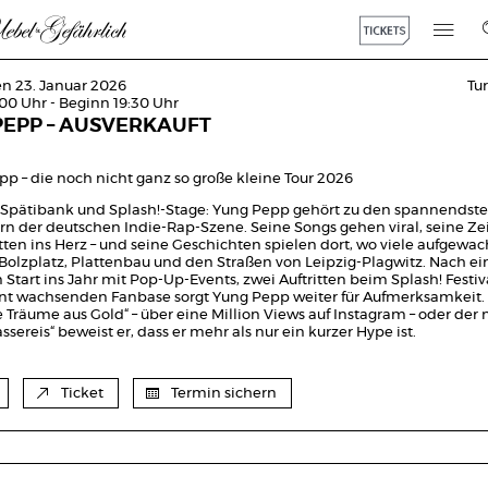
en 23. Januar 2026
Tu
:00 Uhr - Beginn 19:30 Uhr
PEPP – AUSVERKAUFT
pp – die noch nicht ganz so große kleine Tour 2026
Spätibank und Splash!-Stage: Yung Pepp gehört zu den spannendst
 der deutschen Indie-Rap-Szene. Seine Songs gehen viral, seine Ze
tten ins Herz – und seine Geschichten spielen dort, wo viele aufgewac
Bolzplatz, Plattenbau und den Straßen von Leipzig-Plagwitz. Nach e
 Start ins Jahr mit Pop-Up-Events, zwei Auftritten beim Splash! Festi
ant wachsenden Fanbase sorgt Yung Pepp weiter für Aufmerksamkeit. 
 Träume aus Gold“ – über eine Million Views auf Instagram – oder der
ssereis“ beweist er, dass er mehr als nur ein kurzer Hype ist.
Ticket
Termin sichern