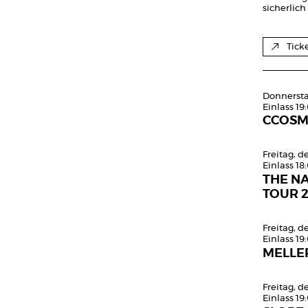
sicherlic
Tick
Donnersta
Einlass 19
CCOS
Freitag, 
Einlass 18
THE N
TOUR 
Freitag, 
Einlass 19
MELLE
Freitag, 
Einlass 19