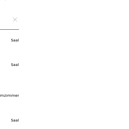
Saal
Saal
rmzimmer
Saal