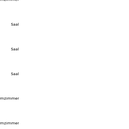
Saal
Saal
Saal
urmzimmer
rmzimmer