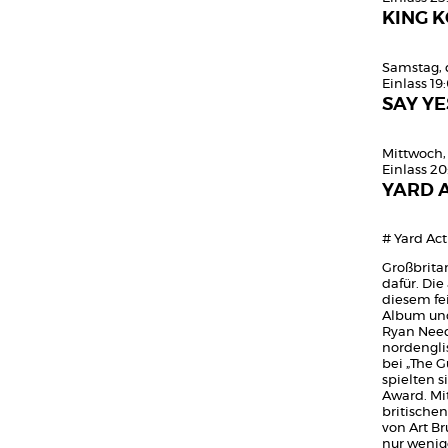
KING K
Samstag, 
Einlass 19
SAY YE
Mittwoch,
Einlass 20
YARD 
# Yard Act
Großbrita
dafür. Die
diesem fe
Album und
Ryan Need
nordenglis
bei „The G
spielten 
Award. Mi
britische
von Art B
nur wenige