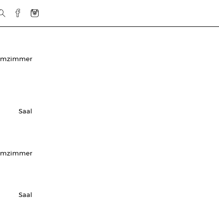
urmzimmer
Saal
rmzimmer
Saal