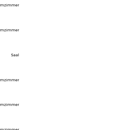
rmzimmer
urmzimmer
Saal
rmzimmer
rmzimmer
urmzimmer