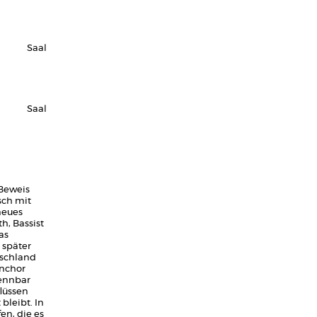
Saal
Saal
 Beweis
sch mit
neues
h, Bassist
as
 später
tschland
Anchor
kennbar
lüssen
bleibt. In
en, die es