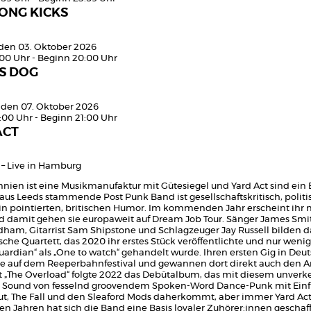
ONG KICKS
den 03. Oktober 2026
:00 Uhr - Beginn 20:00 Uhr
S DOG
 den 07. Oktober 2026
:00 Uhr - Beginn 21:00 Uhr
ACT
 – Live in Hamburg
nnien ist eine Musikmanufaktur mit Gütesiegel und Yard Act sind ein
 aus Leeds stammende Post Punk Band ist gesellschaftskritisch, politi
in pointierten, britischen Humor. Im kommenden Jahr erscheint ihr 
 damit gehen sie europaweit auf Dream Job Tour. Sänger James Smit
ham, Gitarrist Sam Shipstone und Schlagzeuger Jay Russell bilden d
che Quartett, das 2020 ihr erstes Stück veröffentlichte und nur wenig
uardian“ als „One to watch“ gehandelt wurde. Ihren ersten Gig in Deu
sie auf dem Reeperbahnfestival und gewannen dort direkt auch den 
t „The Overload“ folgte 2022 das Debütalbum, das mit diesem unver
n Sound von fesselnd groovendem Spoken-Word Dance-Punk mit Einf
rut, The Fall und den Sleaford Mods daherkommt, aber immer Yard Act 
n Jahren hat sich die Band eine Basis loyaler Zuhörer:innen geschaff