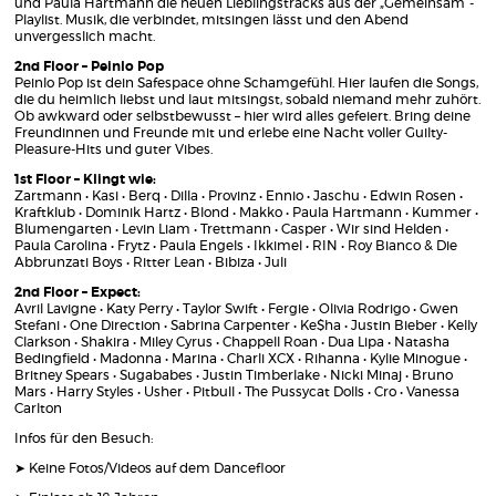
und Paula Hartmann die neuen Lieblingstracks aus der „Gemeinsam“-
Playlist. Musik, die verbindet, mitsingen lässt und den Abend
unvergesslich macht.
2nd Floor – Peinlo Pop
Peinlo Pop ist dein Safespace ohne Schamgefühl. Hier laufen die Songs,
die du heimlich liebst und laut mitsingst, sobald niemand mehr zuhört.
Ob awkward oder selbstbewusst – hier wird alles gefeiert. Bring deine
Freundinnen und Freunde mit und erlebe eine Nacht voller Guilty-
Pleasure-Hits und guter Vibes.
1st Floor – Klingt wie:
Zartmann • Kasi • Berq • Dilla • Provinz • Ennio • Jaschu • Edwin Rosen •
Kraftklub • Dominik Hartz • Blond • Makko • Paula Hartmann • Kummer •
Blumengarten • Levin Liam • Trettmann • Casper • Wir sind Helden •
Paula Carolina • Frytz • Paula Engels • Ikkimel • RIN • Roy Bianco & Die
Abbrunzati Boys • Ritter Lean • Bibiza • Juli
2nd Floor – Expect:
Avril Lavigne • Katy Perry • Taylor Swift • Fergie • Olivia Rodrigo • Gwen
Stefani • One Direction • Sabrina Carpenter • Ke$ha • Justin Bieber • Kelly
Clarkson • Shakira • Miley Cyrus • Chappell Roan • Dua Lipa • Natasha
Bedingfield • Madonna • Marina • Charli XCX • Rihanna • Kylie Minogue •
Britney Spears • Sugababes • Justin Timberlake • Nicki Minaj • Bruno
Mars • Harry Styles • Usher • Pitbull • The Pussycat Dolls • Cro • Vanessa
Carlton
Infos für den Besuch:
➤ Keine Fotos/Videos auf dem Dancefloor