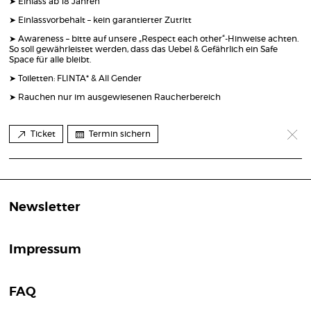
➤ Einlass ab 18 Jahren
➤ Einlassvorbehalt – kein garantierter Zutritt
➤ Awareness – bitte auf unsere „Respect each other“-Hinweise achten.
So soll gewährleistet werden, dass das Uebel & Gefährlich ein Safe
Space für alle bleibt.
➤ Toiletten: FLINTA* & All Gender
➤ Rauchen nur im ausgewiesenen Raucherbereich
Ticket
Termin sichern
Newsletter
Impressum
FAQ