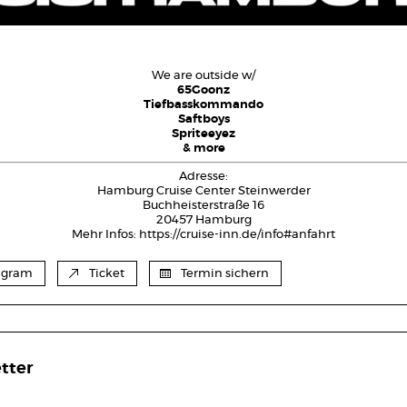
We are outside w/
65Goonz
Tiefbasskommando
Saftboys
Spriteeyez
& more
Adresse:
Hamburg Cruise Center Steinwerder
Buchheisterstraße 16
20457 Hamburg
Mehr Infos:
https://cruise-inn.de/info#anfahrt
agram
Ticket
Termin sichern
tter