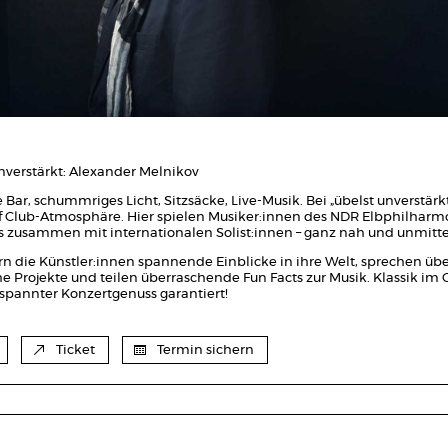
unverstärkt: Alexander Melnikov
 Bar, schummriges Licht, Sitzsäcke, Live-Musik. Bei „übelst unverstärkt“ 
uf Club-Atmosphäre. Hier spielen Musiker:innen des NDR Elbphilharm
s zusammen mit internationalen Solist:innen – ganz nah und unmitte
rn die Künstler:innen spannende Einblicke in ihre Welt, sprechen üb
e Projekte und teilen überraschende Fun Facts zur Musik. Klassik im C
tspannter Konzertgenuss garantiert!
Ticket
Termin sichern