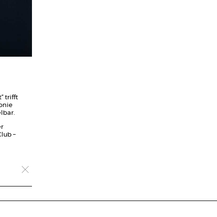
trifft
onie
lbar.
er
lub –