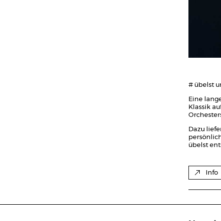
# übelst 
Eine lange
Klassik a
Orchester
Dazu liefe
persönlich
übelst en
Info