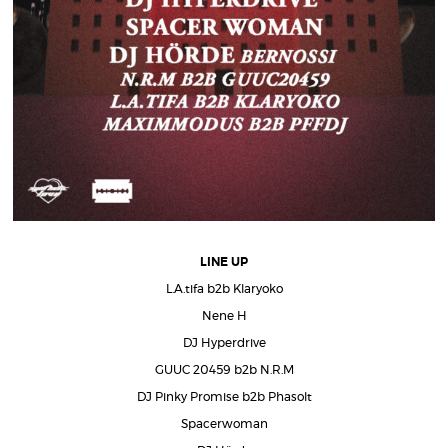
LINE UP
L.A.tifa b2b Klaryoko
Nene H
DJ Hyperdrive
GUUC 20459 b2b N.R.M
DJ Pinky Promise b2b Phasolt
Spacerwoman