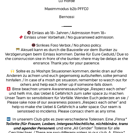
DJ Hörde
Maximmodus b2b PFFDJ
Bernossi
_
____
Einlass ab 18+ Jahren / Admission from 18+
Einlass unter Vorbehalt / No guaranteed admission.
Striktes Foto Verbot / No photo policy.
Aktuell kann es durch die Baustelle vor dem Bunker zu
Verzögerungen beim Einlass kommen. Danke für Eure Geduld./ Due to
the construction site in front of the bunker, there may be delays at the
entrance. Thank you for your patience.
Sollte es zu Moshpit Situationen kommen, denkt dran auf die
Anderen zu achten und euch gegenseitig aufzuhelfen, sollte jemand
hinfallen. / In case of a mosh pit situation, remember to watch out for
others and help each other up if someone falls down.
Bitte beachtet unsere Awarenessaushänge „Respect each other”
und helft mit, das Uebel & Gefährlich zum safer space zu machen.
Unser Team ist sensibilisiert für Vorfälle. Wendet Euch jederzeit an sie. /
Please take note of our awareness posters „Respect each other“ and
help to make the Uebel & Gefährlich a safer space. Our team is
sensitised to incidents. Please contact them at any time.
In unserem Club gibt es zwei verschiedene Toiletten. Eine „Flinta
”
Toilette (für Frauen, Lesben, intergeschlechtliche, nichtbinäre, trans
und agender Personen
) und eine „All Gender” Toilette für alle
Geschlechter. / There are two different toilets in our club. A „Flinta
“