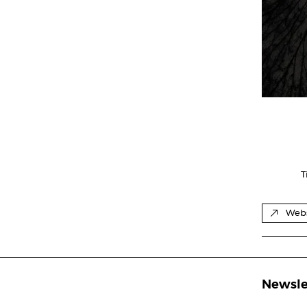
T
Webs
Newsle