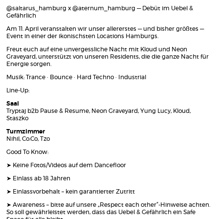
@saltarus_hamburg x @aternum_hamburg — Debüt im Uebel &
Gefährlich
Am 11. April veranstalten wir unser allererstes — und bisher größtes —
Event in einer der ikonischsten Locations Hamburgs.
Freut euch auf eine unvergessliche Nacht mit Kloud und Neon
Graveyard, unterstützt von unseren Residents, die die ganze Nacht für
Energie sorgen.
Musik: Trance · Bounce · Hard Techno · Industrial
Line-Up:
Saal
Tryptaj b2b Pause & Resume, Neon Graveyard, Yung Lucy, Kloud,
Staszko
Turmzimmer
Nihil, Co:Co, Tzo
Good To Know:
➤ Keine Fotos/Videos auf dem Dancefloor
➤ Einlass ab 18 Jahren
➤ Einlassvorbehalt – kein garantierter Zutritt
➤ Awareness – bitte auf unsere „Respect each other“-Hinweise achten.
So soll gewährleistet werden, dass das Uebel & Gefährlich ein Safe