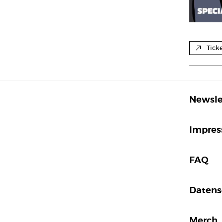
Tick
Newsle
Impre
FAQ
Datens
Merch