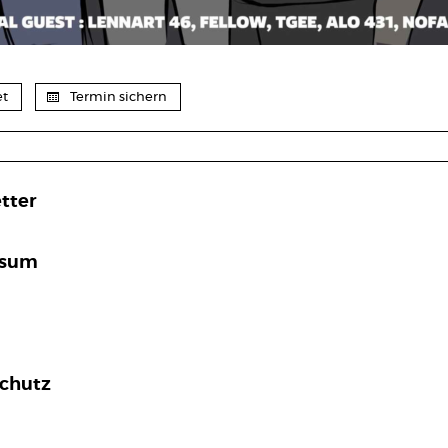
et
Termin sichern
tter
ssum
chutz