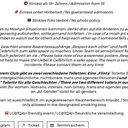
Einlass ab 18+ Jahren / Admission from 18
Einlass unter Vorbehalt / No guaranteed admission.
Striktes Foto Verbot / No photo policy.
 es zu Moshpit Situationen kommen, denkt dran auf die Anderen zu 
enseitig aufzuhelfen, sollte jemand hinfallen. / In case of a mosh pit s
ber to watch out for others and help each other up if someone falls
 beachtet unsere Awarenessaushänge „Respect each other” und helft 
efährlich zum safer space zu machen. Unter Team ist sensibilisiert für
uch jederzeit an sie. / Please take note of our awareness posters „Res
nd help to make the Uebel & Gefährlich a safer space. The team is sens
incidents. Please contact them at any time.
rem Club gibt es zwei verschiedene Toiletten. Eine „Flinta
” Toilette 
 intergeschlechtliche, nichtbinäre, trans und agender Personen
) und 
 Toilette für alle Geschlechter. / There are two different toilets in our
toilet (for women, lesbians, intersex, non-binary, trans and agender pe
an „All Gender“ toilet for all genders.
en ist ausschließlich im ausgewiesenen Raucherbereich erlaubt. / Sm
only allowed in the designated smoking area
LGBTQAI+ friendly event / LGBTQAI+ freundliche Veranstaltung
agram
Ticket
Termin sichern