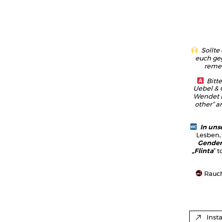
Sollte
euch geg
remem
Bitte
Uebel & G
Wendet E
other“ a
In unse
Lesben,
Gender”
„Flinta
“ 
Rauch
Inst