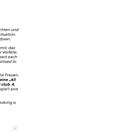
achten und
ituation,
 down.
mit, das
 Vorfälle.
pect each
itised to
(für Frauen,
eine „All
 club. A
ople*) and
oking is