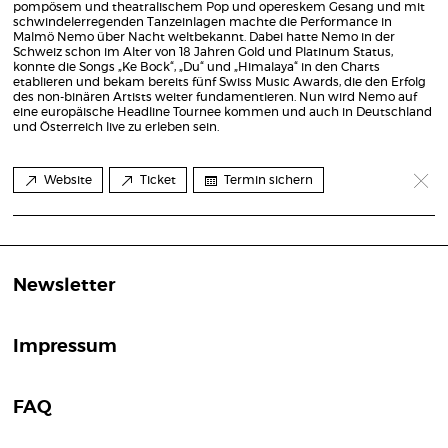
pompösem und theatralischem Pop und opereskem Gesang und mit
schwindelerregenden Tanzeinlagen machte die Performance in
Malmö Nemo über Nacht weltbekannt. Dabei hatte Nemo in der
Schweiz schon im Alter von 18 Jahren Gold und Platinum Status,
konnte die Songs „Ke Bock“, „Du“ und „Himalaya“ in den Charts
etablieren und bekam bereits fünf Swiss Music Awards, die den Erfolg
des non-binären Artists weiter fundamentieren. Nun wird Nemo auf
eine europäische Headline Tournee kommen und auch in Deutschland
und Österreich live zu erleben sein.
Website
Ticket
Termin sichern
Newsletter
Impressum
FAQ