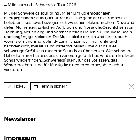
# Milleniumkid – Schwerelos Tour 2026
Mit der Schwerelos Tour bringt MilleniumKid emotionalen,
energiegeladen Sound, der unter die Haut geht, auf die Bühne! Die
beliebten Liveshows bewegensich zwischen elektronischem Drive und
tiefen Momenten, zwischen Aufbruch und Nostalgie. Geschichten von
Trennung, Neuanfang und Voranschreiten treffen auf kraftvolle Beats
und eingängige Melodien. Die Musik bleibt ehrlich und direkt, auch
wenn sie manchmal definitiv zum Tanzen ist – mal ruhig und
nachdenklich, mal laut und fordernd. MilleniumKid schafft es,
schwierige Gefühle in moderne Sounds zu übersetzen. Wer schon mal
Liebeskummer hatte oder sich verloren gefühlt hat, wird sich in diesen
Songs wiederfinden. „Schwerelos“ steht für das Loslassen, das
Weitermachen – und für Musik, die einen mitnimmt, ohne sich zu
verstellen.
Ticket
Termin sichern
Newsletter
Impressum