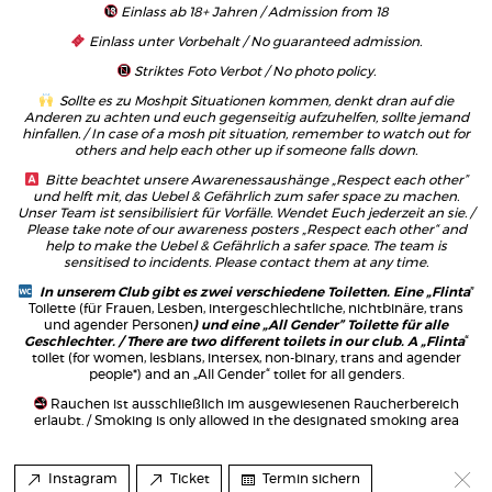
Einlass ab 18+ Jahren / Admission from 18
Einlass unter Vorbehalt / No guaranteed admission.
Striktes Foto Verbot / No photo policy.
Sollte es zu Moshpit Situationen kommen, denkt dran auf die
Anderen zu achten und euch gegenseitig aufzuhelfen, sollte jemand
hinfallen. / In case of a mosh pit situation, remember to watch out for
others and help each other up if someone falls down.
Bitte beachtet unsere Awarenessaushänge „Respect each other”
und helft mit, das Uebel & Gefährlich zum safer space zu machen.
Unser Team ist sensibilisiert für Vorfälle. Wendet Euch jederzeit an sie. /
Please take note of our awareness posters „Respect each other“ and
help to make the Uebel & Gefährlich a safer space. The team is
sensitised to incidents. Please contact them at any time.
In unserem Club gibt es zwei verschiedene Toiletten. Eine „Flinta
”
Toilette (für Frauen, Lesben, intergeschlechtliche, nichtbinäre, trans
und agender Personen
) und eine „All Gender” Toilette für alle
Geschlechter. / There are two different toilets in our club. A „Flinta
“
toilet (for women, lesbians, intersex, non-binary, trans and agender
people*) and an „All Gender“ toilet for all genders.
Rauchen ist ausschließlich im ausgewiesenen Raucherbereich
erlaubt. / Smoking is only allowed in the designated smoking area
Instagram
Ticket
Termin sichern