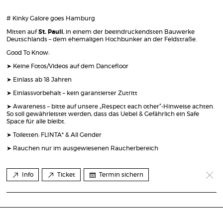
# Kinky Galore goes Hamburg
Mitten auf
St. Pauli
, in einem der beeindruckendsten Bauwerke
Deutschlands – dem ehemaligen Hochbunker an der Feldstraße.
Good To Know:
➤ Keine Fotos/Videos auf dem Dancefloor
➤ Einlass ab 18 Jahren
➤ Einlassvorbehalt – kein garantierter Zutritt
➤ Awareness – bitte auf unsere „Respect each other“-Hinweise achten.
So soll gewährleistet werden, dass das Uebel & Gefährlich ein Safe
Space für alle bleibt.
➤ Toiletten: FLINTA* & All Gender
➤ Rauchen nur im ausgewiesenen Raucherbereich
Info
Ticket
Termin sichern