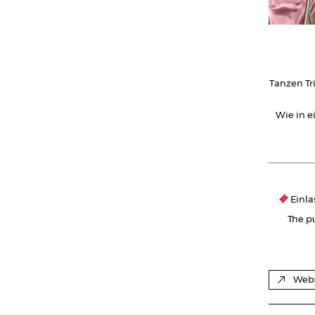
Tanzen Tr
Wie in 
Einla
The pu
Webs