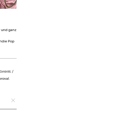
r und ganz
ndie Pop
ntritt. /
proval.