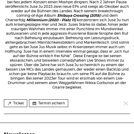
bei fast jedem Konzert einen Moshpit dirigiert. Nach 2 Jahren Pause
veröffentlicht Juse Ju 2023 zwei neue EPs und steigt ab Oktober auch
wieder auf die Bühnen des Landes. Nach seinem breakthrough
coming-of-Age Album
Shibuya Crossing (2018)
und dem
Charterfolg
Millennium (2020 – Platz 11)
konzentriert sich Juse Ju nun
aufs krisengeplagte Hier und Jetzt. Juses Stärke ist dabei, hinter jeder
traurigen Wahrheit immer mit einer Punchline im Mundwinkel
aufzuwarten und in jede aggressiv-frustrierte Battle-Strophe den Ruf
nach Befreiung einzubauen. Befreiung von Leistungsdruck,
althergebrachten Männlichkeitsbildern und Markenfetisch. Und somit
geht es bei Juse Jus Musik selbst in Krisenzeiten immer auch um
Hoffnung. Juse hat in einem Interview einmal gesagt, dass er „sich nur
auf der Bühne wirklich frei fühle“. Diese Energie ist bei seinen
ekstatischen, und bisweilen comedyhaften Live Shows immer zu
spüren. Über die Jahre hat sich Juse Ju so heimlich zu einem der
besten Live MCs des Landes gemausert, der weder einen BackUp und
schon gar keine Playbacks braucht, um seine PS auf die Bühne zu
bringen. Bei seiner 2023er Tour wird er erstmals von einem Live-
Drummer und seinem alten Weggefährten Nikita Gorbunov an der
Gitarre begleitet.
Ticket
Termin sichern