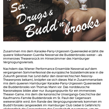
Zusammen mit dem Karaoke-Party-Urgestein Queereeoké erzählt die
queere Volkstheater-Guerilla Nesterval die Buddenbrooks weiter – als
immersives Theaterstück im Hinterzimmer des Hamburger
Vergnügungsviertels.
Nachdem das Wiener Performance Ensemble Nesterval auf dem
vergangenen Sommerfestival die europäische Sozialdemokratie in die
Zukunft gerettet hat (und dafür den österreichischen Nestroy-
Theaterpreis bekam), knöpfen sie sich dieses Mal in Zusammenarbeit
mit dem queeren Hamburger Karaoke-Party-Urgestein Queereeoké
die Buddenbrooks von Thomas Mann vor. Das norddeutsche
Nationalepos bildet aber nur Ausgangspunkt für ein immersives
Theater-Game, mit dem die kanonische Untergangs-Geschichte der
Kaufmanns-Familie Buddenbrook im St. Pauli der Gegenwart
weitererzählt wird: Am Rande des Vergnügungsviertels kommen im
Budd’n’brooks (angesiedelt im Hamburger Club Uebel & Gefährlich)
allabendlich die Gestrandeten der Gesellschaft zusammen, um im