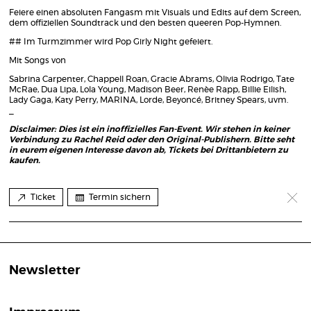
Feiere einen absoluten Fangasm mit Visuals und Edits auf dem Screen,
dem offiziellen Soundtrack und den besten queeren Pop-Hymnen.
## Im Turmzimmer wird Pop Girly Night gefeiert.
Mit Songs von
Sabrina Carpenter, Chappell Roan, Gracie Abrams, Olivia Rodrigo, Tate
McRae, Dua Lipa, Lola Young, Madison Beer, Renèe Rapp, Billie Eilish,
Lady Gaga, Katy Perry, MARINA, Lorde, Beyoncé, Britney Spears, uvm.
_
Disclaimer:
Dies ist ein inoffizielles Fan-Event. Wir stehen in keiner
Verbindung zu Rachel Reid oder den Original-Publishern. Bitte seht
in eurem eigenen Interesse davon ab, Tickets bei Drittanbietern zu
kaufen.
Ticket
Termin sichern
Newsletter