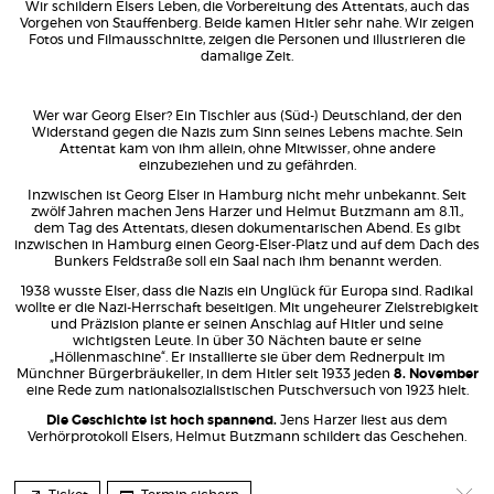
Wir schildern Elsers Leben, die Vorbereitung des Attentats, auch das
Vorgehen von Stauffenberg. Beide kamen Hitler sehr nahe. Wir zeigen
Fotos und Filmausschnitte, zeigen die Personen und illustrieren die
damalige Zeit.
Wer war Georg Elser? Ein Tischler aus (Süd-) Deutschland, der den
Widerstand gegen die Nazis zum Sinn seines Lebens machte. Sein
Attentat kam von ihm allein, ohne Mitwisser, ohne andere
einzubeziehen und zu gefährden.
Inzwischen ist Georg Elser in Hamburg nicht mehr unbekannt. Seit
zwölf Jahren machen Jens Harzer und Helmut Butzmann am 8.11.,
dem Tag des Attentats, diesen dokumentarischen Abend. Es gibt
inzwischen in Hamburg einen Georg-Elser-Platz und auf dem Dach des
Bunkers Feldstraße soll ein Saal nach ihm benannt werden.
1938 wusste Elser, dass die Nazis ein Unglück für Europa sind. Radikal
wollte er die Nazi-Herrschaft beseitigen. Mit ungeheurer Zielstrebigkeit
und Präzision plante er seinen Anschlag auf Hitler und seine
wichtigsten Leute. In über 30 Nächten baute er seine
„Höllenmaschine“. Er installierte sie über dem Rednerpult im
Münchner Bürgerbräukeller, in dem Hitler seit 1933 jeden
8. November
eine Rede zum nationalsozialistischen Putschversuch von 1923 hielt.
Die Geschichte ist hoch spannend.
Jens Harzer liest aus dem
Verhörprotokoll Elsers, Helmut Butzmann schildert das Geschehen.