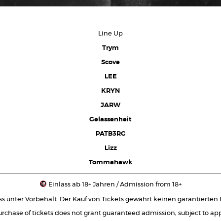
Line Up
Trym
Scove
LEE
KRYN
JARW
Gelassenheit
PATB3RG
Lizz
Tommahawk
Einlass ab 18+ Jahren / Admission from 18+
ss unter Vorbehalt. Der Kauf von Tickets gewährt keinen garantierten Ei
rchase of tickets does not grant guaranteed admission, subject to ap