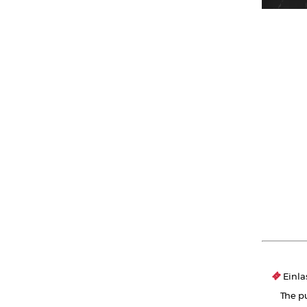
Einla
The pu