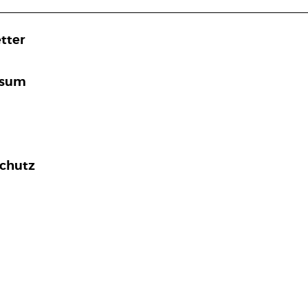
tter
ssum
chutz