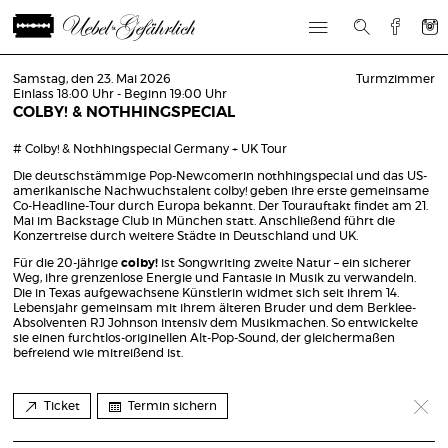
Samstag, den 23. Mai 2026
Turmzimmer
Einlass 18:00 Uhr - Beginn 19:00 Uhr
COLBY! & NOTHHINGSPECIAL
# Colby! & Nothhingspecial Germany + UK Tour
Die deutschstämmige Pop-Newcomerin nothhingspecial und das US-
amerikanische Nachwuchstalent colby! geben ihre erste gemeinsame
Co-Headline-Tour durch Europa bekannt. Der Tourauftakt findet am 21.
Mai im Backstage Club in München statt. Anschließend führt die
Konzertreise durch weitere Städte in Deutschland und UK.
Für die 20-jährige
colby!
ist Songwriting zweite Natur – ein sicherer
Weg, ihre grenzenlose Energie und Fantasie in Musik zu verwandeln.
Die in Texas aufgewachsene Künstlerin widmet sich seit ihrem 14.
Lebensjahr gemeinsam mit ihrem älteren Bruder und dem Berklee-
Absolventen RJ Johnson intensiv dem Musikmachen. So entwickelte
sie einen furchtlos-originellen Alt-Pop-Sound, der gleichermaßen
befreiend wie mitreißend ist.
Ticket
Termin sichern