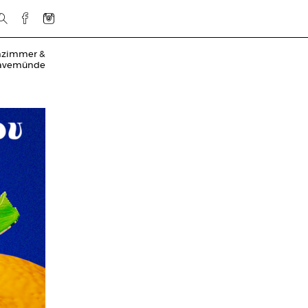
mzimmer &
ravemünde