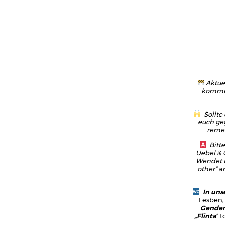
Aktue
kommen.
Sollte
euch geg
remem
Bitte
Uebel & G
Wendet E
other“ a
In unse
Lesben,
Gender”
„Flinta
“ 