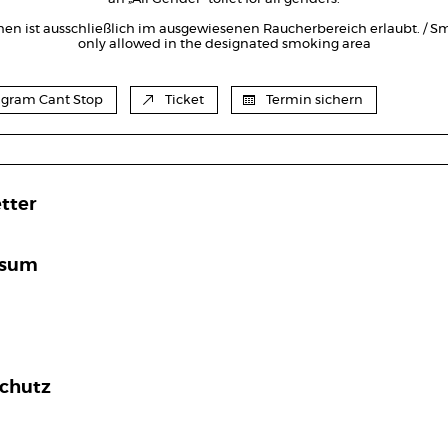
en ist ausschließlich im ausgewiesenen Raucherbereich erlaubt. / Sm
only allowed in the designated smoking area
agram Can´t Stop
Ticket
Termin sichern
tter
ssum
chutz