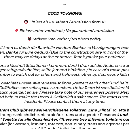
**
GOOD TO KNOWS:
Einlass ab 18+ Jahren / Admission from 18
Einlass unter Vorbehalt / No guaranteed admission.
Striktes Foto Verbot / No photo policy.
ll kann es durch die Baustelle vor dem Bunker zu Verzögerungen bei
 Danke für Eure Geduld./ Due to the construction site in front of the
there may be delays at the entrance. Thank you for your patience.
 es zu Moshpit Situationen kommen, denkt dran auf die Anderen zu 
enseitig aufzuhelfen, sollte jemand hinfallen. / In case of a mosh pit s
ber to watch out for others and help each other up if someone falls
 beachtet unsere Awarenessaushänge „Respect each other” und helft 
efährlich zum safer space zu machen. Unter Team ist sensibilisiert für
uch jederzeit an sie. / Please take note of our awareness posters „Res
nd help to make the Uebel & Gefährlich a safer space. The team is sens
incidents. Please contact them at any time.
rem Club gibt es zwei verschiedene Toiletten. Eine „Flinta
” Toilette 
 intergeschlechtliche, nichtbinäre, trans und agender Personen
) und 
 Toilette für alle Geschlechter. / There are two different toilets in our
toilet (for women, lesbians, intersex, non-binary, trans and agender pe
an „All Gender“ toilet for all genders.