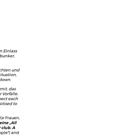
m Einlass
 bunker,
achten und
ituation,
 down.
mit, das
 Vorfälle.
pect each
itised to
(für Frauen,
eine „All
 club. A
ople*) and