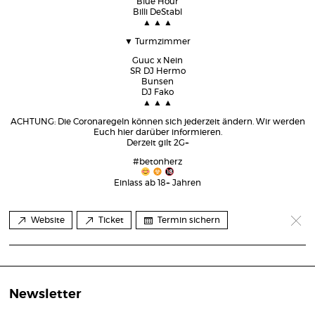
Blue Hour
Billi DeStabl
▲ ▲ ▲
▼ Turmzimmer
Guuc x Nein
SR DJ Hermo
Bunsen
DJ Fako
▲ ▲ ▲
ACHTUNG: Die Coronaregeln können sich jederzeit ändern. Wir werden
Euch hier darüber informieren.
Derzeit gilt 2G+
#betonherz
Einlass ab 18+ Jahren
Website
Ticket
Termin sichern
Newsletter