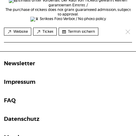
Einlass unter Vorbehalt. Der Kauf von Tickets gewährt keinen
garantierten Eintritt. /
The purchase of tickets does not grant guaranteed admission, subject
to approval.
Striktes Foto Verbot / No photo policy
Website
Ticket
Termin sichern
Newsletter
Impressum
FAQ
Datenschutz