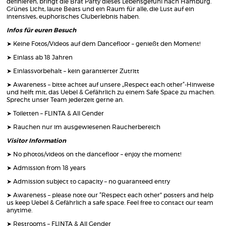
definieren, bringt die Brat Party dieses Lebensgefühl nach Hamburg.
Grünes Licht, laute Beats und ein Raum für alle, die Lust auf ein
intensives, euphorisches Cluberlebnis haben.
Infos für euren Besuch
➤ Keine Fotos/Videos auf dem Dancefloor – genießt den Moment!
➤ Einlass ab 18 Jahren
➤ Einlassvorbehalt – kein garantierter Zutritt
➤ Awareness – bitte achtet auf unsere „Respect each other“-Hinweise
und helft mit, das Uebel & Gefährlich zu einem Safe Space zu machen.
Sprecht unser Team jederzeit gerne an.
➤ Toiletten – FLINTA & All Gender
➤ Rauchen nur im ausgewiesenen Raucherbereich
Visitor Information
➤ No photos/videos on the dancefloor – enjoy the moment!
➤ Admission from 18 years
➤ Admission subject to capacity – no guaranteed entry
➤ Awareness – please note our “Respect each other” posters and help
us keep Uebel & Gefährlich a safe space. Feel free to contact our team
anytime.
➤ Restrooms – FLINTA & All Gender