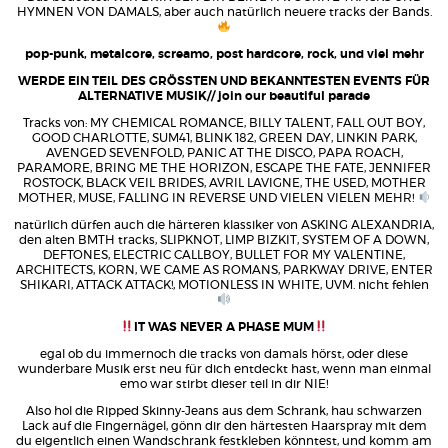
HYMNEN VON DAMALS, aber auch natürlich neuere tracks der Bands.
pop-punk, metalcore, screamo, post hardcore, rock, und viel mehr
WERDE EIN TEIL DES GRÖSSTEN UND BEKANNTESTEN EVENTS FÜR
ALTERNATIVE MUSIK// join our beautiful parade
Tracks von: MY CHEMICAL ROMANCE, BILLY TALENT, FALL OUT BOY,
GOOD CHARLOTTE, SUM41, BLINK 182, GREEN DAY, LINKIN PARK,
AVENGED SEVENFOLD, PANIC AT THE DISCO, PAPA ROACH,
PARAMORE, BRING ME THE HORIZON, ESCAPE THE FATE, JENNIFER
ROSTOCK, BLACK VEIL BRIDES, AVRIL LAVIGNE, THE USED, MOTHER
MOTHER, MUSE, FALLING IN REVERSE UND VIELEN VIELEN MEHR!
natürlich dürfen auch die härteren klassiker von ASKING ALEXANDRIA,
den alten BMTH tracks, SLIPKNOT, LIMP BIZKIT, SYSTEM OF A DOWN,
DEFTONES, ELECTRIC CALLBOY, BULLET FOR MY VALENTINE,
ARCHITECTS, KORN, WE CAME AS ROMANS, PARKWAY DRIVE, ENTER
SHIKARI, ATTACK ATTACK!, MOTIONLESS IN WHITE, UVM. nicht fehlen
IT WAS NEVER A PHASE MUM
egal ob du immernoch die tracks von damals hörst, oder diese
wunderbare Musik erst neu für dich entdeckt hast, wenn man einmal
emo war stirbt dieser teil in dir NIE!
Also hol die Ripped Skinny-Jeans aus dem Schrank, hau schwarzen
Lack auf die Fingernägel, gönn dir den härtesten Haarspray mit dem
du eigentlich einen Wandschrank festkleben könntest, und komm am