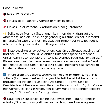
Good To Know:
NO PHOTO POLICY
Einlass ab 18+ Jahren / Admission from 18 Years.
Einlass unter Vorbehalt / Admission is not guaranteed.
Sollte es zu Moshpit-Situationen kommen, denkt dran auf die
Anderen zu achten und euch gegenseitig aufzuhelfen, sollte jemand
hinfallen. / In case of a mosh pit situation, remember to watch out for
others and help each other up if anyone falls.
Bitte beachtet unsere Awareness-Aushänge „Respect each other”
und helft mit, das Uebel & Gefährlich zum safer space zu machen.
Unser Team ist sensibilisiert für Vorfälle. Wendet Euch jederzeit an sie. /
Please take note of our awareness posters „Respect each other“ and
help make Uebel & Gefährlich a safer space. The team is sensitized to
incidents. Please contact them at any time.
In unserem Club gibt es zwei verschiedene Toiletten. Eine „Flinta”
Toilette (für Frauen, Lesben, intergeschlechtliche, nichtbinäre, trans
und agender Personen) und eine „All Gender” Toilette für alle
Geschlechter. / There are two different toilets in our club. A „Flinta“ toilet
(for women, lesbians, intersex, non-binary, trans and agender people*)
and an „All Gender“ toilet for all genders.
Rauchen ist ausschließlich im ausgewiesenen Raucherbereich
erlaubt. / Smoking is only allowed in the designated smoking area.