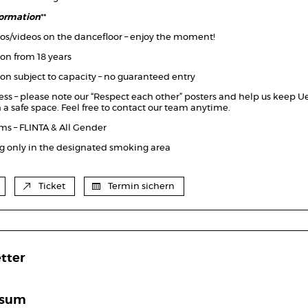
formation
**
os/videos on the dancefloor – enjoy the moment!
on from 18 years
on subject to capacity – no guaranteed entry
ss – please note our “Respect each other” posters and help us keep U
 a safe space. Feel free to contact our team anytime.
ms – FLINTA & All Gender
 only in the designated smoking area
Ticket
Termin sichern
tter
ssum