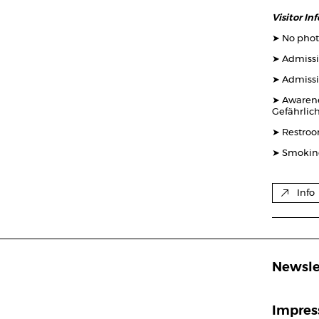
Visitor In
➤ No phot
➤ Admissi
➤ Admissi
➤ Awarene
Gefährlich
➤ Restroo
➤ Smoking
Info
Newsle
Impre