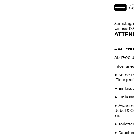
Samstag, 
Einlass 17
ATTEN
#
ATTENDAN
Ab 17:00 U
Infos für 
➤ Keine F
(Ein:e pro
➤ Einlass 
➤ Einlassv
➤ Awarenes
Uebel & G
an.
➤ Toilette
➤ Rauchen