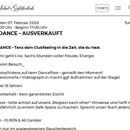
den 07. Februar 2026
Tu
:00 Uhr - Beginn 17:00 Uhr
DANCE – AUSVERKAUFT
CE – Tanz dein Clubfeeling in die Zeit, die du hast.
hr geht’s los. Sechs Stunden voller Freude, Energie.
euren Besuch_
otos/Videos auf dem Dancefloor – genießt den Moment!
fessionelle:r Videograph:in macht ggf. Aufnahmen auf der Stage)
ab 18 Jahren
orbehalt – kein garantierter Zutritt
s – bitte achtet auf unsere „Respect each other“-Hinweise und helft m
efährlich zu einem Safe Space zu machen. Sprecht unser Team jederz
n – FLINTA & All Gender
 nur im ausgewiesenen Raucherbereich