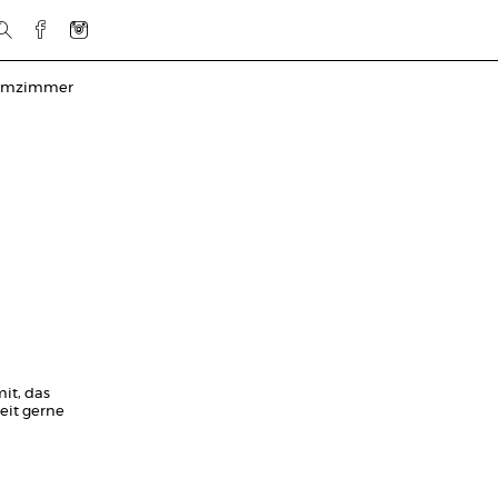
rmzimmer
it, das
eit gerne